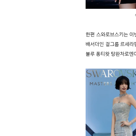
한편 스와로브스키는 이번
배서더인 걸그룹 르세라핌
블루 퐁티왓 탕완차로엔이