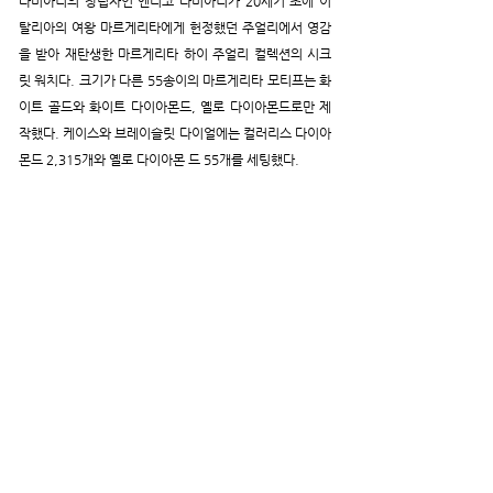
다미아니의 창립자인 엔리코 다미아니가 20세기 초에 이
탈리아의 여왕 마르게리타에게 헌정했던 주얼리에서 영감
을 받아 재탄생한 마르게리타 하이 주얼리 컬렉션의 시크
릿 워치다. 크기가 다른 55송이의 마르게리타 모티프는 화
이트 골드와 화이트 다이아몬드, 옐로 다이아몬드로만 제
작했다. 케이스와 브레이슬릿 다이얼에는 컬러리스 다이아
몬드 2,315개와 옐로 다이아몬 드 55개를 세팅했다.
LOUIS VUITTON