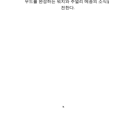
무드를 완성하는 워치와 주얼리 메종의 소식을
전한다.
㈜미디어퍼페추얼 | 드림즈 코리아
서울특별시 성동구 아차산로 17길 48 501호
Tel : 02-6956-1551 | E-mail
dreamsmag@naver.com
사업자등록번호 : 841-81-01340 | 출판사 신고
제
2019-000176호
개인정보책임관리 이은경
Post