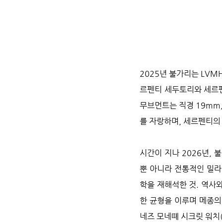
2025년 불가리는 LVM
르펜티 세두토리와 세르펜
무브먼트는 직경 19mm,
를 자랑하며, 세르펜티의
시간이 지나 2026년,
뿐 아니라 전통적인 밀라네
학을 재해석한 것. 역사
한 균형을 이루며 메종의
네즈 모네뗴 시크릿 워치(Mag