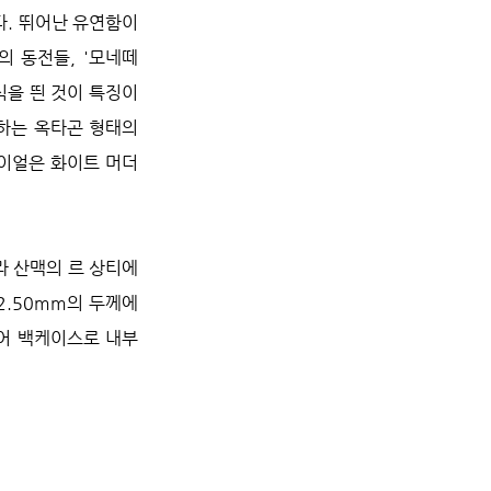
. 뛰어난 유연함이 
 동전들, '모네떼
형식을 띈 것이 특징이
하는 옥타곤 형태의 
다이얼은 화이트 머더
라 산맥의 르 상티에
2.50mm의 두께에 
어 백케이스로 내부 