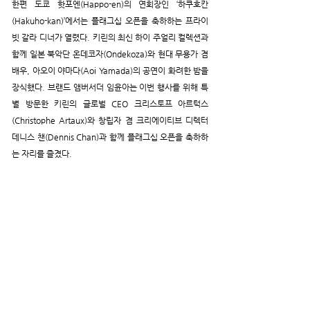
한편 도쿄 핫포엔(Happo-en)의 연회장인 ‘하쿠호칸
(Hakuho-kan)’에서는 플래그십 오픈을 축하하는 프라이
빗 갈라 디너가 열렸다. 키린의 최신 하이 주얼리 컬렉션과 
함께 일본 북악단 온데코자(Ondekoza)와 현대 무용가 겸 
배우, 아오이 야마다(Aoi Yamada)의 공연이 화려한 밤을 
장식했다. 브랜드 앰버서더 임윤아는 이번 행사를 위해 특
별 방문한 키린의 글로벌 CEO 크리스토프 아르턱스
(Christophe Artaux)
와 창립자 겸 크리에이티브 디렉터 
데니스 챈
(Dennis Chan)과 함께 플래그십 오픈을 축하하
는 자리를 즐겼다.