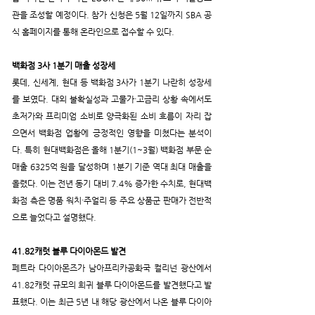
관을 조성할 예정이다. 참가 신청은 5월 12일까지 SBA 공
식 홈페이지를 통해 온라인으로 접수할 수 있다.
백화점 3사 1분기 매출 성장세
롯데, 신세계, 현대 등 백화점 3사가 1분기 나란히 성장세
를 보였다. 대외 불확실성과 고물가·고금리 상황 속에서도 
초저가와 프리미엄 소비로 양극화된 소비 흐름이 자리 잡
으면서 백화점 업황에 긍정적인 영향을 미쳤다는 분석이
다. 특히 현대백화점은 올해 1분기(1~3월) 백화점 부문 순 
매출 6325억 원을 달성하며 1분기 기준 역대 최대 매출을 
올렸다. 이는 전년 동기 대비 7.4% 증가한 수치로, 현대백
화점 측은 명품 워치·주얼리 등 주요 상품군 판매가 전반적
으로 늘었다고 설명했다.
41.82캐럿 블루 다이아몬드 발견
페트라 다이아몬즈가 남아프리카공화국 컬리넌 광산에서 
41.82캐럿 규모의 희귀 블루 다이아몬드를 발견했다고 발
표했다. 이는 최근 5년 내 해당 광산에서 나온 블루 다이아