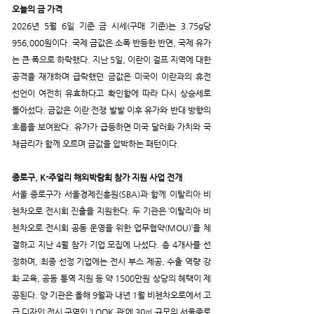
오늘의 금 가격
2026년 5월 6일 기준 금 시세(구매 기준)는 3.75g당 
956,000원이다. 국제 금값은 소폭 반등한 반면, 국제 유가
는 큰 폭으로 하락했다. 지난 5일, 이란이 걸프 지역에 대한 
공격을 재개하며 급락했던 금값은 미국이 이란과의 휴전 
선언이 여전히 유효하다고 확인함에 따라 다시 상승세로 
돌아섰다. 금값은 이란 전쟁 발발 이후 유가와 반대 방향의 
흐름을 보여왔다. 유가가 급등하면 미국 달러화 가치와 국
채금리가 함께 오르며 금값을 압박하는 패턴이다.
종로구, K-주얼리 해외박람회 참가 지원 사업 전개
서울 종로구가 서울경제진흥원(SBA)과 함께 이탈리아 비
첸차오로 전시회 진출을 지원한다. 두 기관은 ‘이탈리아 비
첸차오로 전시회 공동 운영을 위한 업무협약(MOU)’을 체
결하고 지난 4월 참가 기업 모집에 나섰다. 총 4개사를 선
정하며, 최종 선정 기업에는 전시 부스 제공, 수출 역량 강
화 교육, 공동 통역 지원 등 약 1500만원 상당의 혜택이 제
공된다. 양 기관은 올해 9월과 내년 1월 비첸차오로에서 고
급 디자인 전시 구역인 ‘LOOK 관’에 30㎡ 규모의 서울종로