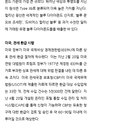
몬드 가운데 가장 큰 규모다. 뛰어난 색상과 투명도를 지닌 
이 원석은 Type IIb로 분류되어 더욱 높은 가치를 지닌다. 
컬리넌 광산은 세계적인 블루 다이아몬드 산지로, ‘블루 문 
오브 조세핀’, ‘드비어스 컬리넌 블루’ 등 과거 수천만 달러
에 거래된 유명 블루 다이아몬드들을 배출한 바 있다.
미국, 관세 환급 시행
미국 정부가 미국 국제비상 경제권한법(IEEPA)에 따른 상
호 관세 환급 절차에 착수했다. 이는 지난 2월 20일 미국 
연방 대법원이 트럼프 정부가 1977년 제정된 IEEPA를 근
거로 부과한 상호 관세에 대해 위법 판결을 내린 데 따른 후
속 조치다. 미국 관세국경 보호청(CBP)이 미국 국제무역 
법원(USCIT)에 제출한 자료에 따르면 환급 대상 수입업체
는 33만 개, 전체 수입 건수는 5천300만 건에 달한다. 지
난 4월 20일 개설된 온라인 포털 
통합 수입 관리 및 처리 
시스템(CAPE)을 통해 신청이 가능하며 CBP는 유효한 청
구에 대한 환급이 검토 및 승인 후 약 60~90일 이내에 이
루어질 것으로 예상한다.