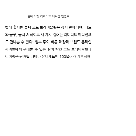
실버 락킷 리미티드 에디션 펜던트
함께 출시한 블랙 코드 브레이슬릿은 상시 판매되며, 레드
와 블루, 블랙 & 화이트 세 가지 컬러는 리미티드 에디션으
로 만나볼 수 있다. 일부 루이 비통 매장과 브랜드 온라인 
사이트에서 구매할 수 있는 실버 락킷 코드 브레이슬릿과 
이어링은 판매될 때마다 유니세프에 100달러가 기부되며, 
실버 체인 브레이슬릿과 실버 락킷 펜던트는 피스 당 200
달러가 전달된다.
에디터: 목정민
태그:
main2
Louis Vuitton
루이 비통
JEWELRY