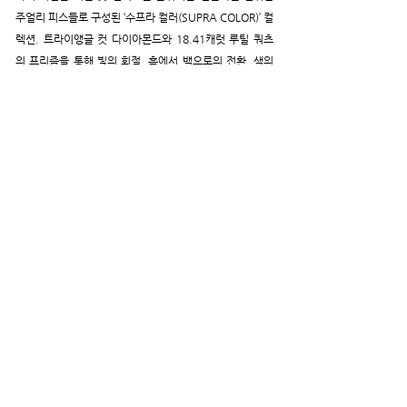
주얼리 피스들로 구성된 ‘수프라 컬러(SUPRA COLOR)’ 컬
렉션. 트라이앵글 컷 다이아몬드와 18.41캐럿 루틸 쿼츠
의 프리즘을 통해 빛의 회절, 흑에서 백으로의 전환, 색의 
복사 현상을 감상할 수 있다.
에메랄드 컷 에메랄드와 바게트 컷 탄자나이트처럼 클래식 
커팅 방식을 적용한 스톤과 비대칭적 곡선 형태의 만남이 
돋보이는 ‘컬러 바이브(COLOR VIBES)’ 컬렉션.