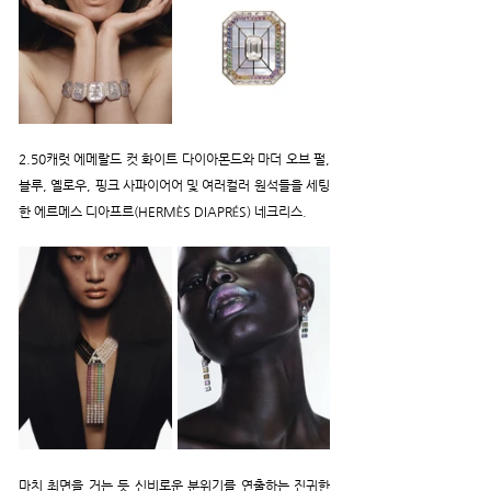
2.50캐럿 에메랄드 컷 화이트 다이아몬드와 마더 오브 펄, 
블루, 옐로우, 핑크 사파이어어 및 여러컬러 원석들을 세팅
한 에르메스 디아프르(HERMÈS DIAPRÉS) 네크리스.
마치 최면을 거는 듯 신비로운 분위기를 연출하는 진귀한 