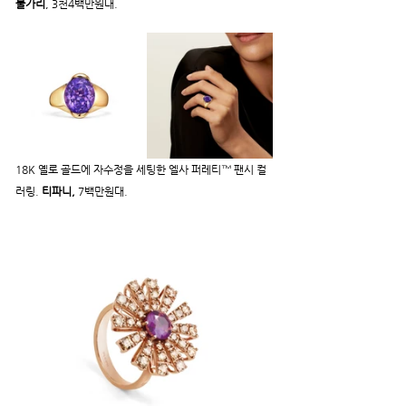
불가리
, 3천4백만원대.
18K 옐로 골드에 자수정을 세팅한 엘사 퍼레티™ 팬시 컬
러링. 
티파니,
 7백만원대.