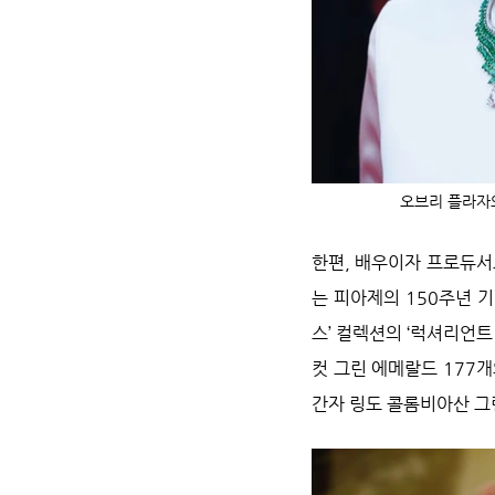
오브리 플라자
한편, 배우이자 프로듀서
는 피아제의 150주년 
스’ 컬렉션의 ‘럭셔리언
컷 그린 에메랄드 177
간자 링도 콜롬비아산 그