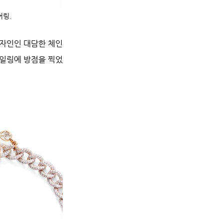
어링.
자인인 대담한 체인 
타일링에 방점을 찍었