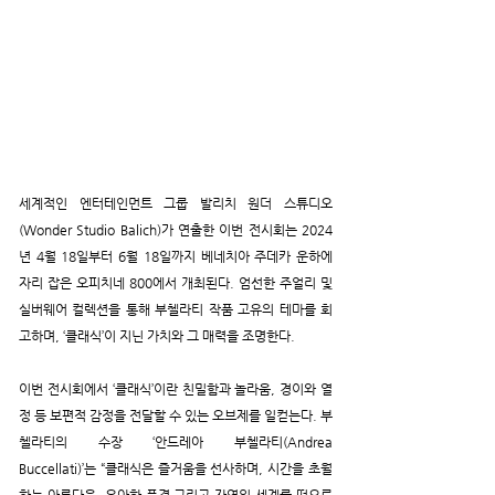
세계적인 엔터테인먼트 그룹 발리치 원더 스튜디오
(Wonder Studio Balich)가 연출한 이번 전시회는 2024
년 4월 18일부터 6월 18일까지 베네치아 주데카 운하에 
자리 잡은 오피치네 800에서 개최된다. 엄선한 주얼리 및 
실버웨어 컬렉션을 통해 부첼라티 작품 고유의 테마를 회
고하며, ‘클래식’이 지닌 가치와 그 매력을 조명한다.
이번 전시회에서 ‘클래식’이란 친밀함과 놀라움, 경이와 열
정 등 보편적 감정을 전달할 수 있는 오브제를 일컫는다. 부
첼라티의 수장 ‘안드레아 부첼라티(Andrea 
Buccellati)’는 “클래식은 즐거움을 선사하며, 시간을 초월