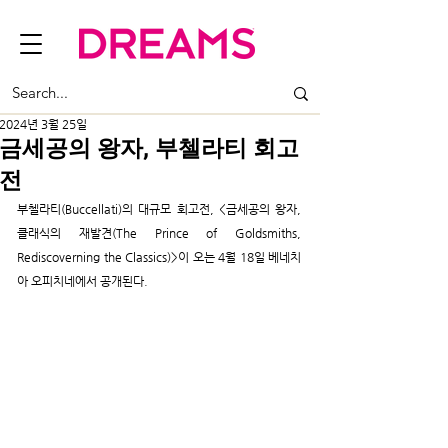
2024년 3월 25일
금세공의 왕자, 부첼라티 회고
전
부첼라티(Buccellati)의 대규모 회고전, <금세공의 왕자, 
클래식의 재발견(The Prince of Goldsmiths, 
Rediscoverning the Classics)>이 오는 4월 18일 베네치
아 오피치네에서 공개된다.