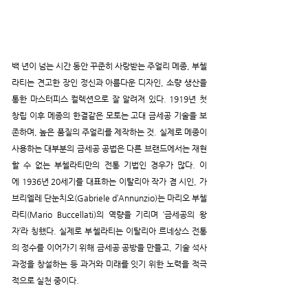
백 년이 넘는 시간 동안 꾸준히 사랑받는 주얼리 메종, 부첼
라티는 견고한 장인 정신과 아름다운 디자인, 소량 생산을 
통한 마스터피스 컬렉션으로 잘 알려져 있다. 1919년 첫 
창립 이후 메종의 한결같은 모토는 고대 금세공 기술을 보
존하며, 높은 품질의 주얼리를 제작하는 것. 실제로 메종이 
사용하는 대부분의 금세공 공법은 다른 브랜드에서는 재현
할 수 없는 부첼라티만의 전통 기법인 경우가 많다. 이
에 1936년 20세기를 대표하는 이탈리아 작가 겸 시인, 가
브리엘레 단눈치오(Gabriele d’Annunzio)는 마리오 부첼
라티(Mario Buccellati)의 역량을 기리며 ‘금세공의 왕
자’라 칭했다. 실제로 부첼라티는 이탈리아 르네상스 전통
의 정수를 이어가기 위해 금세공 공방을 만들고, 기술 석사 
과정을 창설하는 등 과거와 미래를 잇기 위한 노력을 적극
적으로 실천 중이다.