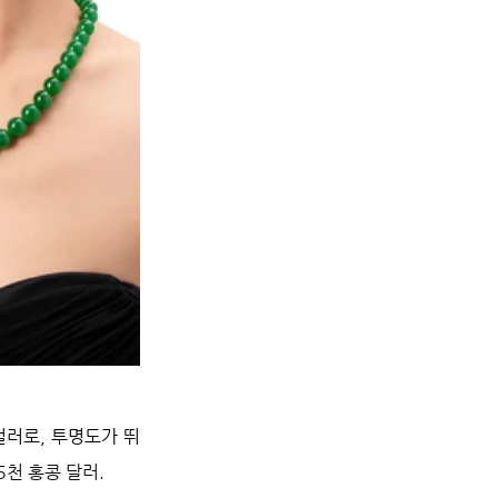
컬러로, 투명도가 뛰
5천 홍콩 달러.