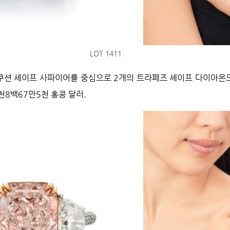
 LOT 1411
럿 쿠션 셰이프 사파이어를 중심으로 2개의 트라페즈 셰이프 다이아몬
 천8백67만5천 홍콩 달러.